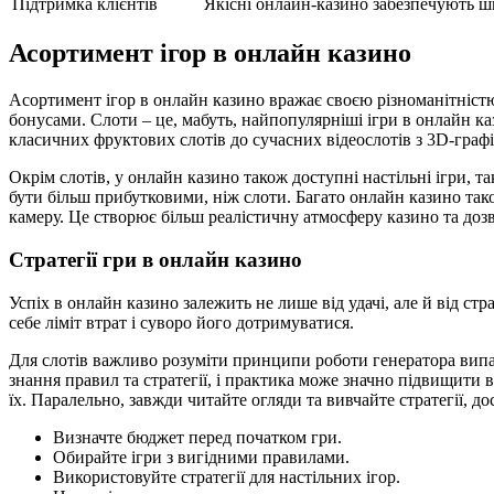
Підтримка клієнтів
Якісні онлайн-казино забезпечують шв
Асортимент ігор в онлайн казино
Асортимент ігор в онлайн казино вражає своєю різноманітністю.
бонусами. Слоти – це, мабуть, найпопулярніші ігри в онлайн каз
класичних фруктових слотів до сучасних відеослотів з 3D-гр
Окрім слотів, у онлайн казино також доступні настільні ігри, т
бути більш прибутковими, ніж слоти. Багато онлайн казино так
камеру. Це створює більш реалістичну атмосферу казино та доз
Стратегії гри в онлайн казино
Успіх в онлайн казино залежить не лише від удачі, але й від стр
себе ліміт втрат і суворо його дотримуватися.
Для слотів важливо розуміти принципи роботи генератора випадко
знання правил та стратегії, і практика може значно підвищити 
їх. Паралельно, завжди читайте огляди та вивчайте стратегії, д
Визначте бюджет перед початком гри.
Обирайте ігри з вигідними правилами.
Використовуйте стратегії для настільних ігор.