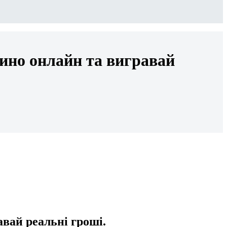
зино онлайн та вигравай
вай реальні гроші.