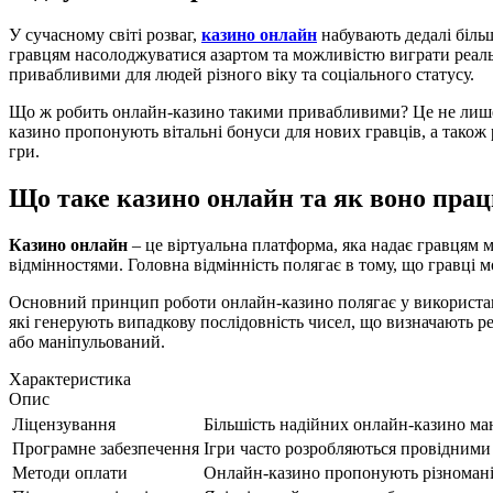
У сучасному світі розваг,
казино онлайн
набувають дедалі більш
гравцям насолоджуватися азартом та можливістю виграти реальн
привабливими для людей різного віку та соціального статусу.
Що ж робить онлайн-казино такими привабливими? Це не лише зр
казино пропонують вітальні бонуси для нових гравців, а також 
гри.
Що таке казино онлайн та як воно пра
Казино онлайн
– це віртуальна платформа, яка надає гравцям м
відмінностями. Головна відмінність полягає в тому, що гравці мо
Основний принцип роботи онлайн-казино полягає у використанні 
які генерують випадкову послідовність чисел, що визначають ре
або маніпульований.
Характеристика
Опис
Ліцензування
Більшість надійних онлайн-казино маю
Програмне забезпечення
Ігри часто розробляються провідними 
Методи оплати
Онлайн-казино пропонують різноманітн