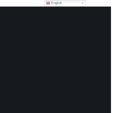
English