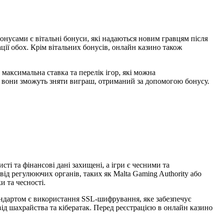
нусами є вітальні бонуси, які надаються новим гравцям після
ації обох. Крім вітальних бонусів, онлайн казино також
максимальна ставка та перелік ігор, які можна
ж вони зможуть зняти виграш, отриманий за допомогою бонусу.
ті та фінансові дані захищені, а ігри є чесними та
від регулюючих органів, таких як Malta Gaming Authority або
 та чесності.
андартом є використання SSL-шифрування, яке забезпечує
ід шахрайства та кібератак. Перед реєстрацією в онлайн казино