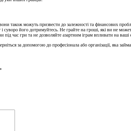
вони також можуть призвести до залежності та фінансових пробл
 і суворо його дотримуйтесь. Не грайте на гроші, які ви не може
и під час гри та не дозволяйте азартним іграм впливати на ваші 
ерніться за допомогою до професіонала або організації, яка займа
*