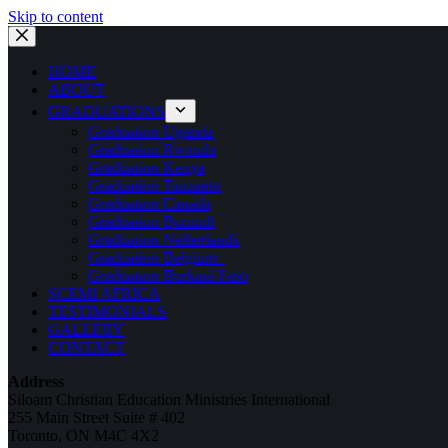
Skip to content
HOME
ABOUT
GRADUATIONS
Graduation Uganda
Graduation Rwanda
Graduation Kenya
Graduation Tanzania
Graduation Canada
Graduation Burundi
Graduation Netherlands
Graduation Belgium
Graduation Burkina Faso
SCEMI AFRICA
TESTIMONIALS
GALLERY
CONTACT
Address
Siloam Christian Education Ministries International
255 Main Street Suite # 402
Toronto, ON M4C 4X2