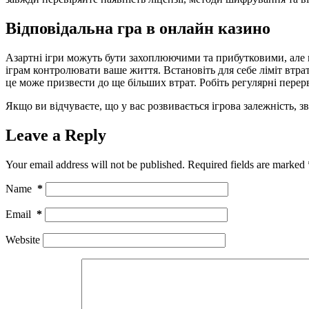
Відповідальна гра в онлайн казино
Азартні ігри можуть бути захоплюючими та прибутковими, але 
іграм контролювати ваше життя. Встановіть для себе ліміт втрат
це може призвести до ще більших втрат. Робіть регулярні перерв
Якщо ви відчуваєте, що у вас розвивається ігрова залежність, зв
Leave a Reply
Your email address will not be published.
Required fields are marked
Name
*
Email
*
Website