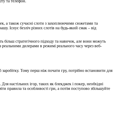
шту та телефон.
жек, а також сучасні слоти з захоплюючими сюжетами та
шу. Існує безліч різних слотів на будь-який смак – від
ють більш стратегічного підходу та навичок, але вони можуть
з реальними дилерами в режимі реального часу через веб-
сіб заробітку. Тому перш ніж почати гру, потрібно встановити для
Для настільних ігор, таких як блекджек і покер, необхідні
іти правила та особливості гри, а потім поступово збільшуйте