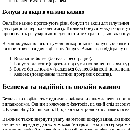
Не женіться за програшем.
Бонуси та акції в онлайн казино
Онлайн казино пропонують різні бонуси та акції для залучення
реєстрації та першого депозиту. Вітальні бонуси можуть бути у 
пропонують регулярні акції для постійних гравців, такі як бону
Важливо уважно читати умови використання бонусів, оскільки в
використовувати для відіграшу бонусу. Вимоги до відіграшу оз
Вітальний бонус (бонус за реєстрацію).
Бонус за депозит (відсоток від суми поповнення рахунку).
Бонус без депозиту (надається без необхідності поповненн
Кешбек (повернення частини програних коштів).
Безпека та надійність онлайн казино
Безпека та надійність є одними з найважливіших аспектів при ви
випадковими. Одним з ключових факторів, на який слід звернути 
UK Gambling Commission. Ці органи контролюють діяльність каз
Важливо також звернути увагу на методи шифрування, які вико
безпечну передачу даних між комп’ютером гравця та сервером ка
завжди перевіряйте наявність ліцензії, методи шифрування та в