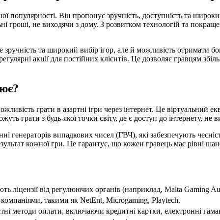
ої популярності. Він пропонує зручність, доступність та широки
і гроші, не виходячи з дому. З розвитком технологій та покраще
учність та широкий вибір ігор, але й можливість отримати бону
регулярні акції для постійних клієнтів. Це дозволяє гравцям збі
цює?
ожливість грати в азартні ігри через інтернет. Це віртуальний е
жуть грати з будь-якої точки світу, де є доступ до інтернету, не 
генераторів випадкових чисел (ГВЧ), які забезпечують чесність 
зультат кожної гри. Це гарантує, що кожен гравець має рівні шан
ть ліцензії від регулюючих органів (наприклад, Malta Gaming Au
компаніями, такими як NetEnt, Microgaming, Playtech.
і методи оплати, включаючи кредитні картки, електронні гаманц