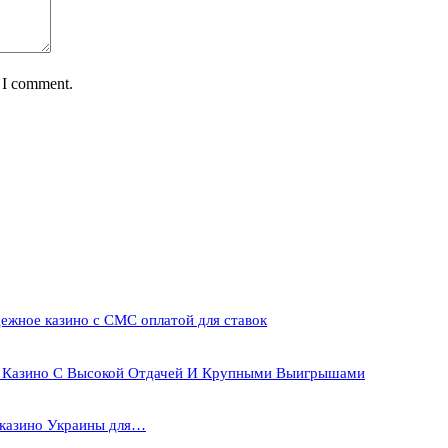
e I comment.
дежное казино с СМС оплатой для ставок
 Казино С Высокой Отдачей И Крупными Выигрышами
казино Украины для…