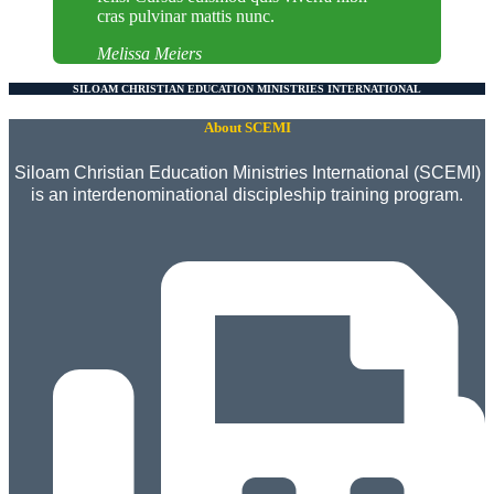
cras pulvinar mattis nunc.
Melissa Meiers
SILOAM CHRISTIAN EDUCATION MINISTRIES INTERNATIONAL
About SCEMI
Siloam Christian Education Ministries International (SCEMI)
is an interdenominational discipleship training program.