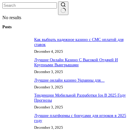
No results
Posts
Как выбрать надежное казино с СМС оплатой для
ставок
December 4, 2025
Лучшие Онлайн Казино С Высокой Отдачей И
Крупными Выигрышами
December 3, 2025
Лучшие онлайн казино Украины для…
December 3, 2025
Тенденции Мобильной Разработки Ios В 2025 Году
Прогнозы
December 3, 2025
Лучшие платформы с бонусами для игроков в 2025
году
December 3, 2025