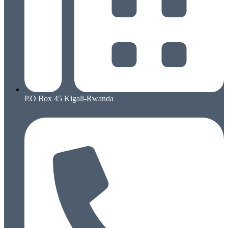
P.O Box 45 Kigali-Rwanda