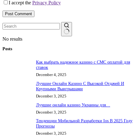
I accept the
Privacy Policy
Post Comment
No results
Posts
Как выбрать надежное казино с СМС оплатой для
ставок
December 4, 2025
Лучшие Онлайн Казино С Высокой Отдачей И
Крупными Выигрышами
December 3, 2025
Лучшие онлайн казино Украины для…
December 3, 2025
Тенденции Мобильной Разработки Ios В 2025 Году
Прогнозы
December 3, 2025