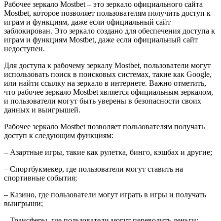
Рабочее зеркало Mostbet – это зеркало официального сайта
Mostbet, которое позволяет пользователям получить доступ к
играм и функциям, даже если официальный сайт
заблокирован. Это зеркало создано для обеспечения доступа к
играм и функциям Mostbet, даже если официальный сайт
недоступен.
Для доступа к рабочему зеркалу Mostbet, пользователи могут
использовать поиск в поисковых системах, такие как Google,
или найти ссылку на зеркало в интернете. Важно отметить,
что рабочее зеркало Mostbet является официальным зеркалом,
и пользователи могут быть уверены в безопасности своих
данных и выигрышей.
Рабочее зеркало Mostbet позволяет пользователям получать
доступ к следующим функциям:
– Азартные игры, такие как рулетка, бинго, кэшбах и другие;
– Спортбукмекер, где пользователи могут ставить на
спортивные события;
– Казино, где пользователи могут играть в игры и получать
выигрыши;
– Трансферы, где пользователи могут переводить деньги;