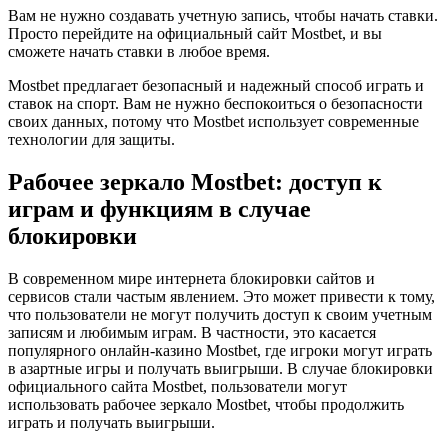
Вам не нужно создавать учетную запись, чтобы начать ставки.
Просто перейдите на официальный сайт Mostbet, и вы
сможете начать ставки в любое время.
Mostbet предлагает безопасный и надежный способ играть и
ставок на спорт. Вам не нужно беспокоиться о безопасности
своих данных, потому что Mostbet использует современные
технологии для защиты.
Рабочее зеркало Mostbet: доступ к
играм и функциям в случае
блокировки
В современном мире интернета блокировки сайтов и
сервисов стали частым явлением. Это может привести к тому,
что пользователи не могут получить доступ к своим учетным
записям и любимым играм. В частности, это касается
популярного онлайн-казино Mostbet, где игроки могут играть
в азартные игры и получать выигрыши. В случае блокировки
официального сайта Mostbet, пользователи могут
использовать рабочее зеркало Mostbet, чтобы продолжить
играть и получать выигрыши.