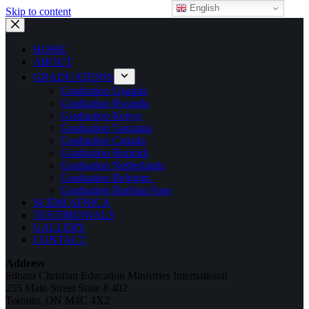
English
Skip to content
HOME
ABOUT
GRADUATIONS
Graduation Uganda
Graduation Rwanda
Graduation Kenya
Graduation Tanzania
Graduation Canada
Graduation Burundi
Graduation Netherlands
Graduation Belgium
Graduation Burkina Faso
SCEMI AFRICA
TESTIMONIALS
GALLERY
CONTACT
Address
Siloam Christian Education Ministries International
255 Main Street Suite # 402
Toronto, ON M4C 4X2