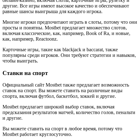
онлайн-казино, включая слоты, карточные игры, рулетку и
другие. Все игры имеют высокое качество и обеспечивают
равные шансы выигрыша для каждого игрока.
Многие игроки предпочитают играть в слоты, потому что они
просты и понятны. Mostbet предлагает множество слотов,
включая классические, как, например, Book of Ra, и новые,
как, например, Reactoonz.
Карточные игры, такие как blackjack и baccarat, также
популярны среди игроков. Они требуют стратегии и навыков,
чтобы выиграть.
Ставки на спорт
Официальный сайт Mostbet также предлагает возможность
ставок на спорт. Вы можете ставить на различные виды
спорта, включая футбол, баскетбол, хоккей и другие.
Mostbet предлагает широкий выбор ставок, включая
предсказания результатов матчей, количество голов, пенальти
и другие.
Вы можете ставить на спорт в любое время, потому что
Mostbet работает круглосуточно.