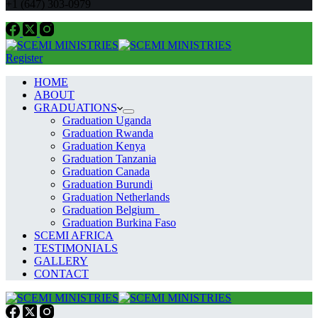
+1 (647) 303-0979
Register
HOME
ABOUT
GRADUATIONS
Graduation Uganda
Graduation Rwanda
Graduation Kenya
Graduation Tanzania
Graduation Canada
Graduation Burundi
Graduation Netherlands
Graduation Belgium
Graduation Burkina Faso
SCEMI AFRICA
TESTIMONIALS
GALLERY
CONTACT