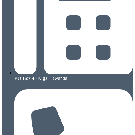
P.O Box 45 Kigali-Rwanda