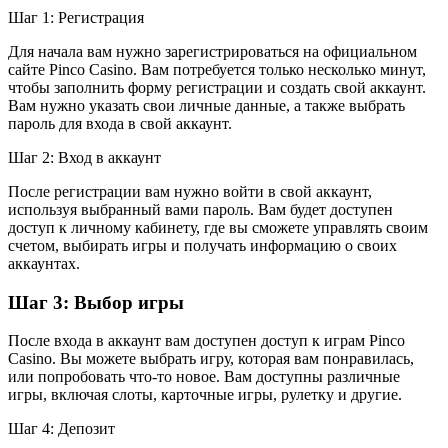
Шаг 1: Регистрация
Для начала вам нужно зарегистрироваться на официальном
сайте Pinco Casino. Вам потребуется только несколько минут,
чтобы заполнить форму регистрации и создать свой аккаунт.
Вам нужно указать свои личные данные, а также выбрать
пароль для входа в свой аккаунт.
Шаг 2: Вход в аккаунт
После регистрации вам нужно войти в свой аккаунт,
используя выбранный вами пароль. Вам будет доступен
доступ к личному кабинету, где вы сможете управлять своим
счетом, выбирать игры и получать информацию о своих
аккаунтах.
Шаг 3: Выбор игры
После входа в аккаунт вам доступен доступ к играм Pinco
Casino. Вы можете выбрать игру, которая вам понравилась,
или попробовать что-то новое. Вам доступны различные
игры, включая слоты, карточные игры, рулетку и другие.
Шаг 4: Депозит