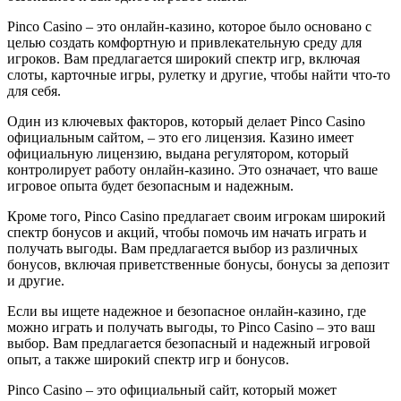
Pinco Casino – это онлайн-казино, которое было основано с
целью создать комфортную и привлекательную среду для
игроков. Вам предлагается широкий спектр игр, включая
слоты, карточные игры, рулетку и другие, чтобы найти что-то
для себя.
Один из ключевых факторов, который делает Pinco Casino
официальным сайтом, – это его лицензия. Казино имеет
официальную лицензию, выдана регулятором, который
контролирует работу онлайн-казино. Это означает, что ваше
игровое опыта будет безопасным и надежным.
Кроме того, Pinco Casino предлагает своим игрокам широкий
спектр бонусов и акций, чтобы помочь им начать играть и
получать выгоды. Вам предлагается выбор из различных
бонусов, включая приветственные бонусы, бонусы за депозит
и другие.
Если вы ищете надежное и безопасное онлайн-казино, где
можно играть и получать выгоды, то Pinco Casino – это ваш
выбор. Вам предлагается безопасный и надежный игровой
опыт, а также широкий спектр игр и бонусов.
Pinco Casino – это официальный сайт, который может