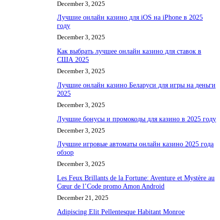
December 3, 2025
Лучшие онлайн казино для iOS на iPhone в 2025
году
December 3, 2025
Как выбрать лучшее онлайн казино для ставок в
США 2025
December 3, 2025
Лучшие онлайн казино Беларуси для игры на деньги
2025
December 3, 2025
Лучшие бонусы и промокоды для казино в 2025 году
December 3, 2025
Лучшие игровые автоматы онлайн казино 2025 года
обзор
December 3, 2025
Les Feux Brillants de la Fortune: Aventure et Mystère au
Cœur de l’Code promo Amon Android
December 21, 2025
Adipiscing Elit Pellentesque Habitant Monroe