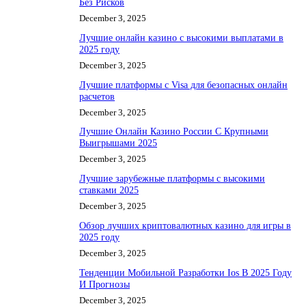
Без Рисков
December 3, 2025
Лучшие онлайн казино с высокими выплатами в
2025 году
December 3, 2025
Лучшие платформы с Visa для безопасных онлайн
расчетов
December 3, 2025
Лучшие Онлайн Казино России С Крупными
Выигрышами 2025
December 3, 2025
Лучшие зарубежные платформы с высокими
ставками 2025
December 3, 2025
Обзор лучших криптовалютных казино для игры в
2025 году
December 3, 2025
Тенденции Мобильной Разработки Ios В 2025 Году
И Прогнозы
December 3, 2025