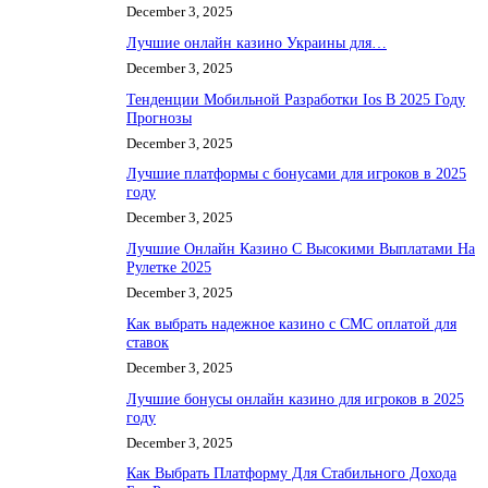
December 3, 2025
Лучшие онлайн казино Украины для…
December 3, 2025
Тенденции Мобильной Разработки Ios В 2025 Году
Прогнозы
December 3, 2025
Лучшие платформы с бонусами для игроков в 2025
году
December 3, 2025
Лучшие Онлайн Казино С Высокими Выплатами На
Рулетке 2025
December 3, 2025
Как выбрать надежное казино с СМС оплатой для
ставок
December 3, 2025
Лучшие бонусы онлайн казино для игроков в 2025
году
December 3, 2025
Как Выбрать Платформу Для Стабильного Дохода