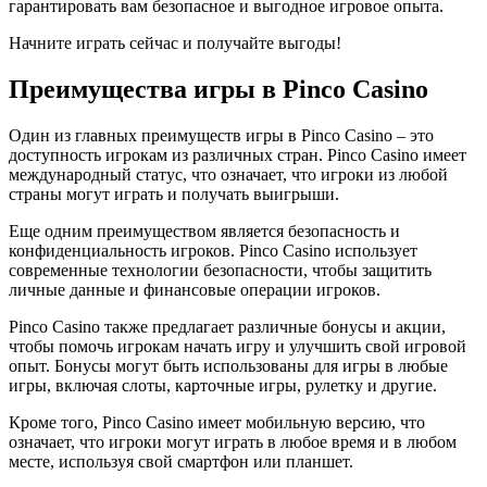
гарантировать вам безопасное и выгодное игровое опыта.
Начните играть сейчас и получайте выгоды!
Преимущества игры в Pinco Casino
Один из главных преимуществ игры в Pinco Casino – это
доступность игрокам из различных стран. Pinco Casino имеет
международный статус, что означает, что игроки из любой
страны могут играть и получать выигрыши.
Еще одним преимуществом является безопасность и
конфиденциальность игроков. Pinco Casino использует
современные технологии безопасности, чтобы защитить
личные данные и финансовые операции игроков.
Pinco Casino также предлагает различные бонусы и акции,
чтобы помочь игрокам начать игру и улучшить свой игровой
опыт. Бонусы могут быть использованы для игры в любые
игры, включая слоты, карточные игры, рулетку и другие.
Кроме того, Pinco Casino имеет мобильную версию, что
означает, что игроки могут играть в любое время и в любом
месте, используя свой смартфон или планшет.