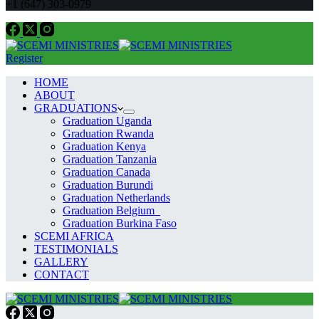
+1 (647) 303-0979
Register
HOME
ABOUT
GRADUATIONS
Graduation Uganda
Graduation Rwanda
Graduation Kenya
Graduation Tanzania
Graduation Canada
Graduation Burundi
Graduation Netherlands
Graduation Belgium
Graduation Burkina Faso
SCEMI AFRICA
TESTIMONIALS
GALLERY
CONTACT