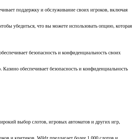
ечивает поддержку и обслуживание своих игроков, включая
тобы убедиться, что вы можете использовать опцию, которая
обеспечивает безопасность и конфиденциальность своих
. Казино обеспечивает безопасность и конфиденциальность
широкий выбор слотов, игровых автоматов и других игр,
ков и критиков. Wildz предлагает более 1 000 слотов и