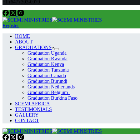
+1 (647) 303-0979
Register
HOME
ABOUT
GRADUATIONS
Graduation Uganda
Graduation Rwanda
Graduation Kenya
Graduation Tanzania
Graduation Canada
Graduation Burundi
Graduation Netherlands
Graduation Belgium
Graduation Burkina Faso
SCEMI AFRICA
TESTIMONIALS
GALLERY
CONTACT