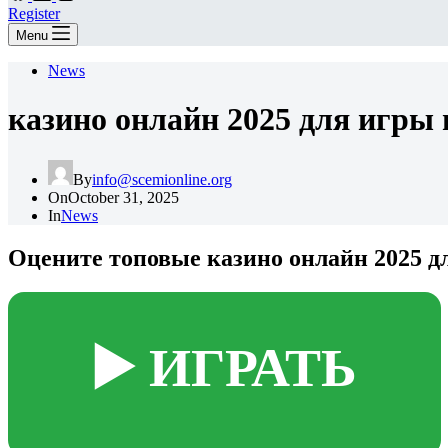
Register
Menu
News
казино онлайн 2025 для игры 
By
info@scemionline.org
On
October 31, 2025
In
News
Оцените топовые казино онлайн 2025 д
▶️ ИГРАТЬ