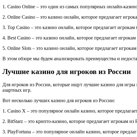
1. Casino Online – это один из самых популярных онлайн-казин
2. Online Casino – это казино онлайн, которое предлагает игро
3. Top Casino – это казино онлайн, которое предлагает игрокам
4. Best Casino – это казино онлайн, которое предлагает игрока
5. Online Slots – это казино онлайн, которое предлагает игрок
В этом обзоре мы будем анализировать преимущества и недоста
Лучшие казино для игроков из России
Для игроков из России, которые ищут лучшие казино для игры
азартных игр.
Вот несколько лучших казино для игроков из России:
1. Casino X – это популярное онлайн казино, которое предлага
2. BitStarz – это крипто-казино, которое предлагает игрокам и
3. PlayFortuna – это популярное онлайн казино, которое предла