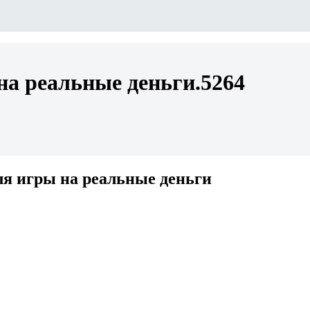
на реальные деньги.5264
ля игры на реальные деньги