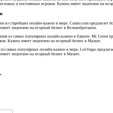
ля новых и постоянных игроков. Казино имеет лицензию на игор
ги
ним из старейших онлайн-казино в мире. Casino.com предлагает б
 имеет лицензию на игорный бизнес в Великобритании.
одним из самых популярных онлайн-казино в Европе. Mr. Green пр
ов. Казино имеет лицензию на игорный бизнес в Мальте.
 из самых популярных онлайн-казино в мире. LeoVegas предлагае
имеет лицензию на игорный бизнес в Мальте.
*