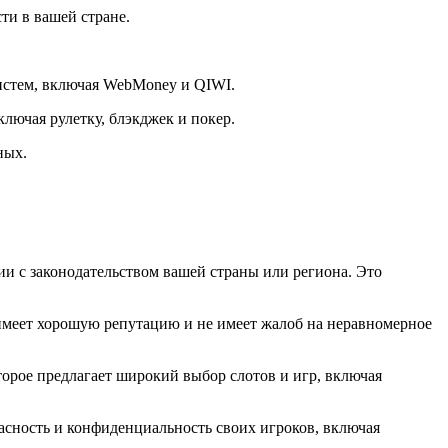
ти в вашей стране.
систем, включая WebMoney и QIWI.
лючая рулетку, блэкджек и покер.
ных.
и с законодательством вашей страны или региона. Это
 имеет хорошую репутацию и не имеет жалоб на неравномерное
оторое предлагает широкий выбор слотов и игр, включая
асность и конфиденциальность своих игроков, включая