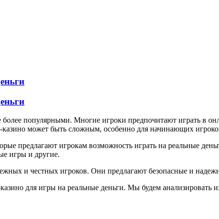
деньги
деньги
е более популярными. Многие игроки предпочитают играть в онл
н-казино может быть сложным, особенно для начинающих игроко
орые предлагают игрокам возможность играть на реальные деньг
ые игры и другие.
жных и честных игроков. Они предлагают безопасные и надежные
казино для игры на реальные деньги. Мы будем анализировать и