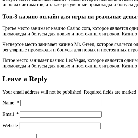
игровых автоматов, а также регулярные промокоды и бонусы д
Топ-3 казино онлайн для игры на реальные день
Третье место занимает казино Casino.com, которое является од
промокоды и бонусы для новых и постоянных игроков. Казино
Четвертое место занимает казино Mr. Green, которое является 
регулярные промокоды и бонусы для новых и постоянных игрок
Пятое место занимает казино LeoVegas, которое является одним
промокоды и бонусы для новых и постоянных игроков. Казино 
Leave a Reply
Your email address will not be published.
Required fields are marked
Name
*
Email
*
Website