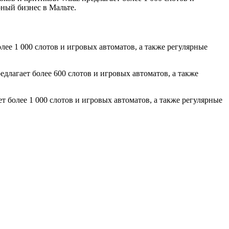
ный бизнес в Мальте.
олее 1 000 слотов и игровых автоматов, а также регулярные
едлагает более 600 слотов и игровых автоматов, а также
т более 1 000 слотов и игровых автоматов, а также регулярные