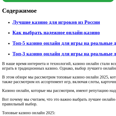
Содержимое
Лучшие казино для игроков из России
Как выбрать надежное онлайн-казино
Топ-5 казино онлайн для игры на реальные 
Топ-3 казино онлайн для игры на реальные 
В наше время интернета и технологий, казино онлайн стали вс
играть в традиционных казино. Однако, выбор лучшего онлай
В этом обзоре мы рассмотрим топовые казино онлайн 2025, кот
также рассмотрим их ассортимент игр, включая слоты, карточн
Казино онлайн, которые мы рассмотрим, имеют репутацию наде
Вот почему мы считаем, что это важно выбрать лучшее онлайн-
правильный выбор.
Топовые казино онлайн 2025: