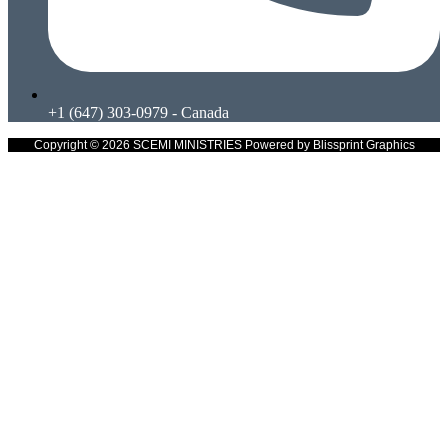
+1 (647) 303-0979 - Canada
Copyright © 2026 SCEMI MINISTRIES Powered by Blissprint Graphics