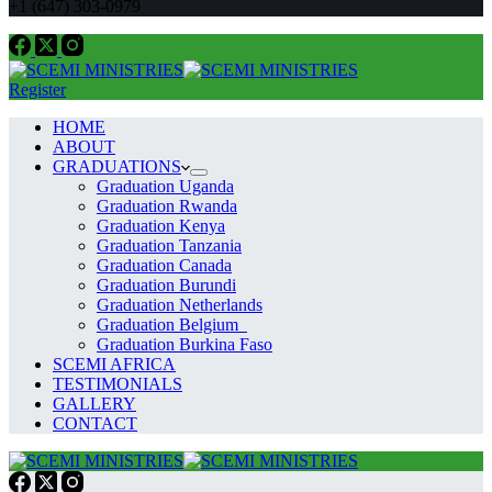
+1 (647) 303-0979
Register
HOME
ABOUT
GRADUATIONS
Graduation Uganda
Graduation Rwanda
Graduation Kenya
Graduation Tanzania
Graduation Canada
Graduation Burundi
Graduation Netherlands
Graduation Belgium
Graduation Burkina Faso
SCEMI AFRICA
TESTIMONIALS
GALLERY
CONTACT