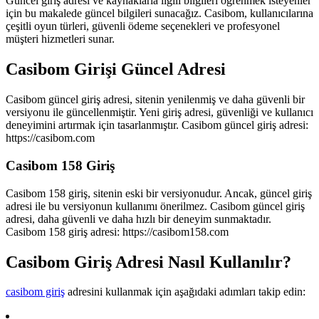
Güncel giriş adresi ve kaynaklarla ilgili bilgileri öğrenmek isteyenler
için bu makalede güncel bilgileri sunacağız. Casibom, kullanıcılarına
çeşitli oyun türleri, güvenli ödeme seçenekleri ve profesyonel
müşteri hizmetleri sunar.
Casibom Girişi Güncel Adresi
Casibom güncel giriş adresi, sitenin yenilenmiş ve daha güvenli bir
versiyonu ile güncellenmiştir. Yeni giriş adresi, güvenliği ve kullanıcı
deneyimini artırmak için tasarlanmıştır. Casibom güncel giriş adresi:
https://casibom.com
Casibom 158 Giriş
Casibom 158 giriş, sitenin eski bir versiyonudur. Ancak, güncel giriş
adresi ile bu versiyonun kullanımı önerilmez. Casibom güncel giriş
adresi, daha güvenli ve daha hızlı bir deneyim sunmaktadır.
Casibom 158 giriş adresi: https://casibom158.com
Casibom Giriş Adresi Nasıl Kullanılır?
casibom giriş
adresini kullanmak için aşağıdaki adımları takip edin: