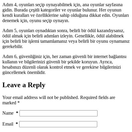
Adım 4, oyunları seçip oynayabilmek için, ana oyunlar sayfasına
gidin. Burada çeşitli kategoriler ve oyunlar bulunur. Her oyunun
kendi kuralları ve özelliklerine sahip olduğuna dikkat edin. Oyunları
denemek için, oyunu seçip oynayın.
Adım 5, oyunları oynadıktan sonra, belirli bir ödül kazandıysanız,
ödül almak için belirli adımları izleyin. Genellikle, ödül alabilmek
için belirli bir işlemi tamamlamanız veya belirli bir oyunu oynamanız
gerekebilir.
Adım 6, güvenliğiniz için, her zaman güvenli bir internet bağlantısı
kullanın ve bilgilerinizi güvenli bir şekilde koruyun. Ayrıca,
hesabınızı düzenli olarak kontrol etmek ve gerekirse bilgilerinizi
güncellemek önemlidir.
Leave a Reply
Your email address will not be published.
Required fields are
marked
*
Name
*
Email
*