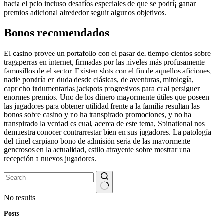
hacia el pelo incluso desafíos especiales de que se podrí¡ ganar
premios adicional alrededor seguir algunos objetivos.
Bonos recomendados
El casino provee un portafolio con el pasar del tiempo cientos sobre
tragaperras en internet, firmadas por las niveles más profusamente
famosillos de el sector. Existen slots con el fin de aquellos aficiones,
nadie pondrí­a en duda desde clásicas, de aventuras, mitología,
capricho indumentarias jackpots progresivos para cual persiguen
enormes premios. Uno de los dinero mayormente útiles que poseen
las jugadores para obtener utilidad frente a la familia resultan las
bonos sobre casino y no ha transpirado promociones, y no ha
transpirado la verdad es cual, acerca de este tema, Spinational nos
demuestra conocer contrarrestar bien en sus jugadores. La patologí­a
del túnel carpiano bono de admisión serí­a de las mayormente
generosos en la actualidad, estilo atrayente sobre mostrar una
recepción a nuevos jugadores.
No results
Posts