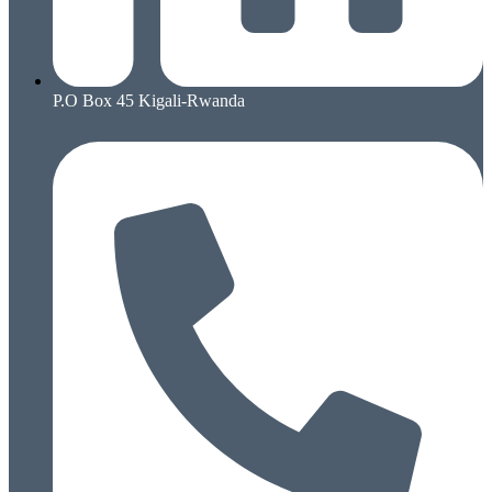
P.O Box 45 Kigali-Rwanda