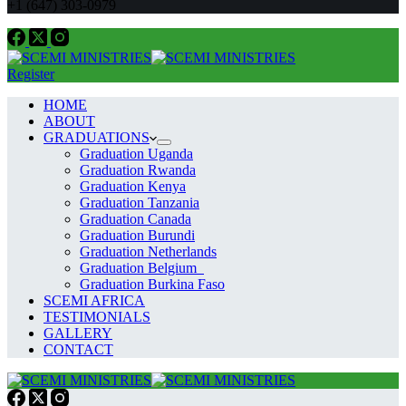
+1 (647) 303-0979
Register
HOME
ABOUT
GRADUATIONS
Graduation Uganda
Graduation Rwanda
Graduation Kenya
Graduation Tanzania
Graduation Canada
Graduation Burundi
Graduation Netherlands
Graduation Belgium
Graduation Burkina Faso
SCEMI AFRICA
TESTIMONIALS
GALLERY
CONTACT