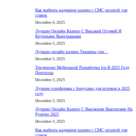
Как выбрать надежное казино с СМС оплатой для
ставок
December 4, 2025
Лучшие Онлайн Казино С Высокой Отдачей И
Крупными Выигрышами
December 3, 2025
Лучшие онлайн казино Украины для…
December 3, 2025
Тенденции Мобильной Разработки Ios В 2025 Году
Прогнозы
December 3, 2025
Лучшие платформы с бонусами для игроков в 2025
году
December 3, 2025
Лучшие Онлайн Казино С Высокими Выплатами На
Рулетке 2025
December 3, 2025
Как выбрать надежное казино с СМС оплатой для
ставок