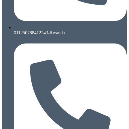
011250788412243-Rwanda