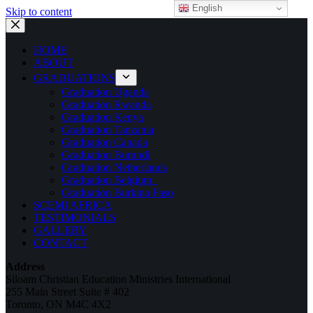
English
Skip to content
HOME
ABOUT
GRADUATIONS
Graduation Uganda
Graduation Rwanda
Graduation Kenya
Graduation Tanzania
Graduation Canada
Graduation Burundi
Graduation Netherlands
Graduation Belgium
Graduation Burkina Faso
SCEMI AFRICA
TESTIMONIALS
GALLERY
CONTACT
Address
Siloam Christian Education Ministries International
255 Main Street Suite # 402
Toronto, ON M4C 4X2