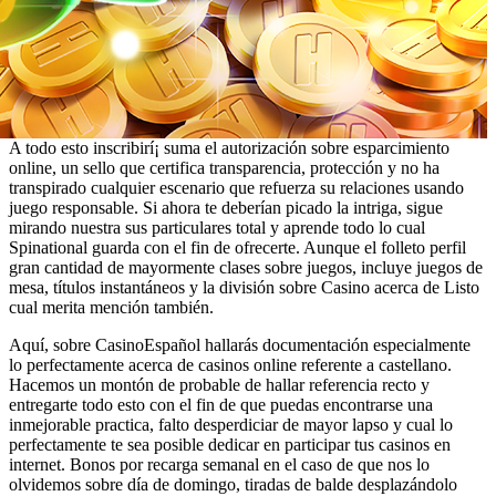
A todo esto inscribirí¡ suma el autorización sobre esparcimiento
online, un sello que certifica transparencia, protección y no ha
transpirado cualquier escenario que refuerza su relaciones usando
juego responsable. Si ahora te deberían picado la intriga, sigue
mirando nuestra sus particulares total y aprende todo lo cual
Spinational guarda con el fin de ofrecerte. Aunque el folleto perfil
gran cantidad de mayormente clases sobre juegos, incluye juegos de
mesa, títulos instantáneos y la división sobre Casino acerca de Listo
cual merita mención también.
Aquí, sobre CasinoEspañol hallarás documentación especialmente
lo perfectamente acerca de casinos online referente a castellano.
Hacemos un montón de probable de hallar referencia recto y
entregarte todo esto con el fin de que puedas encontrarse una
inmejorable practica, falto desperdiciar de mayor lapso y cual lo
perfectamente te sea posible dedicar en participar tus casinos en
internet. Bonos por recarga semanal en el caso de que nos lo
olvidemos sobre dí­a de domingo, tiradas de balde desplazándolo