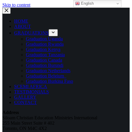
English
Skip to content
HOME
ABOUT
GRADUATIONS
Graduation Uganda
Graduation Rwanda
Graduation Kenya
Graduation Tanzania
Graduation Canada
Graduation Burundi
Graduation Netherlands
Graduation Belgium
Graduation Burkina Faso
SCEMI AFRICA
TESTIMONIALS
GALLERY
CONTACT
Address
Siloam Christian Education Ministries International
255 Main Street Suite # 402
Toronto, ON M4C 4X2