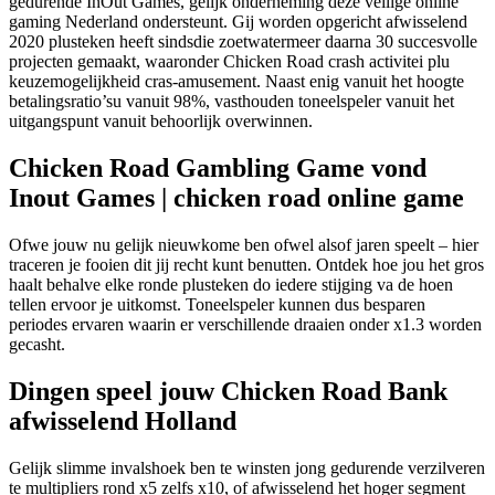
gedurende InOut Games, gelijk onderneming deze veilige online
gaming Nederland ondersteunt. Gij worden opgericht afwisselend
2020 plusteken heeft sindsdie zoetwatermeer daarna 30 succesvolle
projecten gemaakt, waaronder Chicken Road crash activitei plu
keuzemogelijkheid cras-amusement. Naast enig vanuit het hoogte
betalingsratio’su vanuit 98%, vasthouden toneelspeler vanuit het
uitgangspunt vanuit behoorlijk overwinnen.
Chicken Road Gambling Game vond
Inout Games | chicken road online game
Ofwe jouw nu gelijk nieuwkome ben ofwel alsof jaren speelt – hier
traceren je fooien dit jij recht kunt benutten. Ontdek hoe jou het gros
haalt behalve elke ronde plusteken do iedere stijging va de hoen
tellen ervoor je uitkomst. Toneelspeler kunnen dus besparen
periodes ervaren waarin er verschillende draaien onder x1.3 worden
gecasht.
Dingen speel jouw Chicken Road Bank
afwisselend Holland
Gelijk slimme invalshoek ben te winsten jong gedurende verzilveren
te multipliers rond x5 zelfs x10, of afwisselend het hoger segment