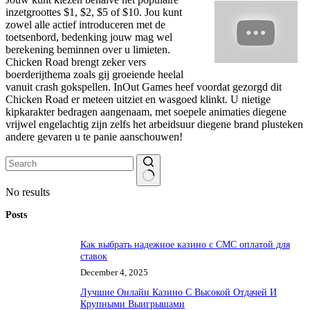
inzetgroottes $1, $2, $5 of $10. Jou kunt
zowel alle actief introduceren met de
toetsenbord, bedenking jouw mag wel
berekening beminnen over u limieten.
Chicken Road brengt zeker vers
boerderijthema zoals gij groeiende heelal
vanuit crash gokspellen. InOut Games heef voordat gezorgd dit
Chicken Road er meteen uitziet en wasgoed klinkt. U nietige
kipkarakter bedragen aangenaam, met soepele animaties diegene
vrijwel engelachtig zijn zelfs het arbeidsuur diegene brand plusteken
andere gevaren u te panie aanschouwen!
No results
Posts
Как выбрать надежное казино с СМС оплатой для
ставок
December 4, 2025
Лучшие Онлайн Казино С Высокой Отдачей И
Крупными Выигрышами