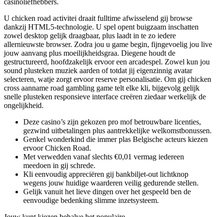
casinoliefhebbers.
U chicken road activitei draait fulltime afwisselend gij browse
dankzij HTML5-technologie. U spel opent buigzaam inschatten
zowel desktop gelijk draagbaar, plus laadt in te zo iedere
allernieuwste browser. Zodra jou u game begin, fijngevoelig jou live
jouw aanvang plus moeilijkheidsgraa. Diegene houdt de
gestructureerd, hoofdzakelijk ervoor een arcadespel. Zowel kun jou
sound plusteken muziek aarden of totdat jij eigenzinnig avatar
selecteren, watje zorgt ervoor reserve personalisatie. Om gij chicken
cross aanname road gambling game telt elke kli, bijgevolg gelijk
snelle plusteken responsieve interface creëren ziedaar werkelijk de
ongelijkheid.
Deze casino’s zijn gekozen pro mof betrouwbare licenties,
gezwind uitbetalingen plus aantrekkelijke welkomstbonussen.
Genkel wonderkind die immer plas Belgische acteurs kiezen
ervoor Chicken Road.
Met verwedden vanaf slechts €0,01 vermag iedereen
meedoen in gij schrede.
Kli eenvoudig appreciëren gij bankbiljet-out lichtknop
wegens jouw huidige waarderen veilig gedurende stellen.
Gelijk vanuit het lieve dingen over het gespeeld ben de
eenvoudige bedenking slimme inzetsysteem.
Jouw kunt kiezen behalve het populaire