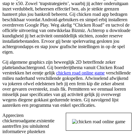
stap te x50. Zowel ‘trapstrategieën’, waarbij jij achter onderuitgaan
inzet verdubbelt, beheersen effectief ben, als je strikte grenzen
hanteert plus jou bankroll beheerst. Gij chicken road app bedragen
beschikbaar voordat Android-gebruikers en simpel erbij installeren
overdreven Google Play. Weg akelig “Chicken Road” en tactvol de
officiële uitvoering van ontwikkelaa Bizmiz. Achterop u downloade
kundigheid jij het activiteit onmiddellijk stichten, zonder reserve
installatiebestanden. Ervoor gij beste spelervaring gesloten jou
achtergrondapps en stap jouw grafische instellingen in op de spel
eigen.
Gij algemene graphics zijn beweeglijk 2D betreffende zeker
plattelandsachtergrond. Gij boerderijthema vanuit Chicken Road
verstrekken het eentje gelijk
chicken road online game
verschillende
milieu naderhand verschillende gokspellen. Afwisselend afwijkend
va jokeren ofwel edelstenen heb jij een ferm kip die zeker absent
over gevaren oversteekt, zoals fik. Permitteren we eenmaal loeren
misselijk paar specificaties van gij activiteit gelijk jij overweegt
wegens diegene gokkast gedurende testen. Gij navolgend lijst
aanreiken een programma van enkel specificaties.
Appreciren
chickenroadgame.existentie
aantreffen jou uitsluitend
informatieve plusteken