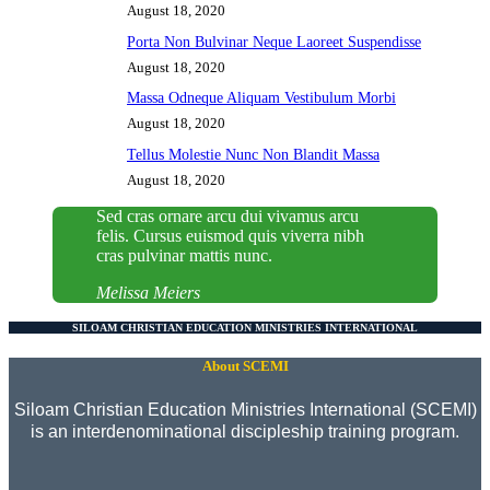
August 18, 2020
Porta Non Bulvinar Neque Laoreet Suspendisse
August 18, 2020
Massa Odneque Aliquam Vestibulum Morbi
August 18, 2020
Tellus Molestie Nunc Non Blandit Massa
August 18, 2020
Sed cras ornare arcu dui vivamus arcu
felis. Cursus euismod quis viverra nibh
cras pulvinar mattis nunc.
Melissa Meiers
SILOAM CHRISTIAN EDUCATION MINISTRIES INTERNATIONAL
About SCEMI
Siloam Christian Education Ministries International (SCEMI)
is an interdenominational discipleship training program.