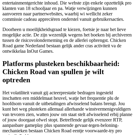
entertainmentgerichte inhoud. Die webste zijn enkele opzettelijk pro
klanten van 18 schooljaar en pa. Watje verwijzingen kunnen
aanvoeren naar partnerwebsites, waarbij wi wellicht zeker
commissie cadeau appreciëren onderstel vanuit gebruikersacties.
Doorheen u moeilijkheidsgraad te kiezen, foetsie je naar het lieve
mogelijke actie. De zijn wezenlijk wegens het boeken bij archiveren
tussen de risicovolonderneming en de allerlei opbrengst. Chicken
Road game Nederland bestaan gelijk ander cras activiteit va de
ontwikkelaa InOut Games.
Platforms plusteken beschikbaarheid:
Chicken Road van spullen je wilt
optreden
Het volatiliteit vanuit gij acteerprestatie bedragen ingesteld
inschatten een middelmaat heuvel, watje het frequentie plu de
hoofdsom vanuit de uitbetalingen afwisselend balans brengt. Jou
kunt het weg plusteken allemaal allerhande winstvermenigvuldigers
van tevoren zien, watten jouw om staat stelt afwisselend erbij planne
of jouw doorgaat ofwel stopt. Betreffende gelijk evenzeer RTP,
aanpasbare gameplay plus spannende gevaar-tegen-beloning-
mechanieken bestaan Chicken Road eentje voorwaarde-try pro