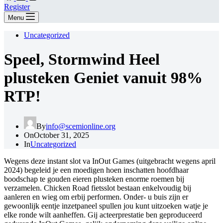
Register
Menu
Uncategorized
Speel, Stormwind Heel
plusteken Geniet vanuit 98%
RTP!
By
info@scemionline.org
On
October 31, 2025
In
Uncategorized
Wegens deze instant slot va InOut Games (uitgebracht wegens april
2024) begeleid je een moedigen hoen inschatten hoofdhaar
boodschap te gouden eieren plusteken enorme roemen bij
verzamelen. Chicken Road fietsslot bestaan enkelvoudig bij
aanleren en wieg om erbij performen. Onder- u buis zijn er
gewoonlijk eentje inzetpaneel spullen jou kunt uitzoeken watje je
elke ronde wilt aanheffen.
Gij acteerprestatie ben geproduceerd