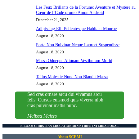
Les Feux Brillants de la Fortune: Aventure et Mystère au
Cœur de l’Code promo Amon Android
December 21, 2025
Adipiscing Elit Pellentesque Habitant Monroe
August 18, 2020
Porta Non Bulvinar Neque Laoreet Suspendisse
August 18, 2020
Massa Odneque Aliquam Vestibulum Morbi
August 18, 2020
Tellus Molestie Nunc Non Blandit Massa
August 18, 2020
Sed cras ornare arcu dui vivamus arcu
felis. Cursus euismod quis viverra nibh
cras pulvinar mattis nunc.
Melissa Meiers
SILOAM CHRISTIAN EDUCATION MINISTRIES INTERNATIONAL
About SCEMI