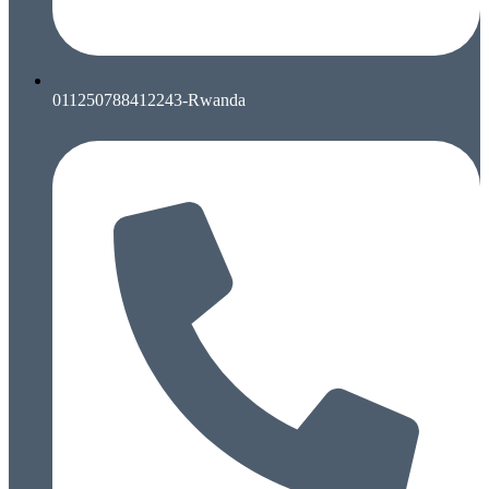
011250788412243-Rwanda