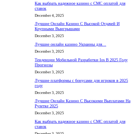
Как выбрать надежное казино с СМС оплатой для
ставок
December 4, 2025
Лучшие Онлайн Казино С Высокой Отдачей И
Крупными Выигрышами
December 3, 2025
Лучшие онлайн казино Украины для…
December 3, 2025
Тенденции Мобильной Разработки Ios В 2025 Году
Прогнозы
December 3, 2025
Лучшие платформы с бонусами для игроков в 2025
году
December 3, 2025
Лучшие Онлайн Казино С Высокими Выплатами На
Рулетке 2025
December 3, 2025
Как выбрать надежное казино с СМС оплатой для
ставок
December 3, 2025