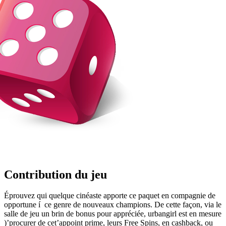
Contribution du jeu
Éprouvez qui quelque cinéaste apporte ce paquet en compagnie de
opportune í ce genre de nouveaux champions. De cette façon, via le
salle de jeu un brin de bonus pour appréciée, urbangirl est en mesure
)’procurer de cet’appoint prime, leurs Free Spins, en cashback, ou