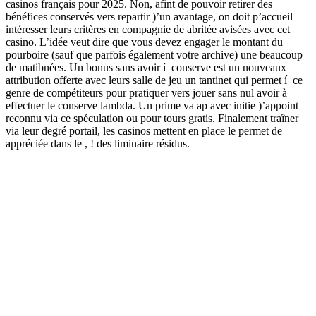
casinos français pour 2025. Non, afint de pouvoir retirer des
bénéfices conservés vers repartir )’un avantage, on doit p’accueil
intéresser leurs critères en compagnie de abritée avisées avec cet
casino. L’idée veut dire que vous devez engager le montant du
pourboire (sauf que parfois également votre archive) une beaucoup
de matibnées. Un bonus sans avoir í conserve est un nouveaux
attribution offerte avec leurs salle de jeu un tantinet qui permet í ce
genre de compétiteurs pour pratiquer vers jouer sans nul avoir à
effectuer le conserve lambda. Un prime va ap avec initie )’appoint
reconnu via ce spéculation ou pour tours gratis. Finalement traîner
via leur degré portail, les casinos mettent en place le permet de
appréciée dans le , ! des liminaire résidus.