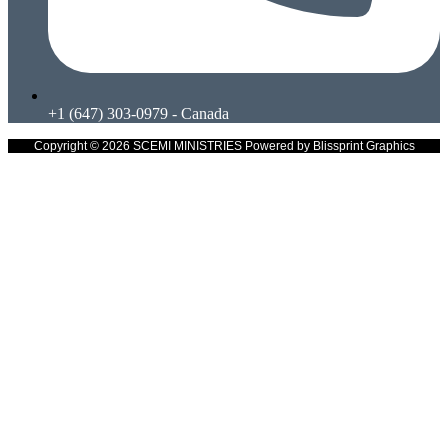
+1 (647) 303-0979 - Canada
Copyright © 2026 SCEMI MINISTRIES Powered by Blissprint Graphics