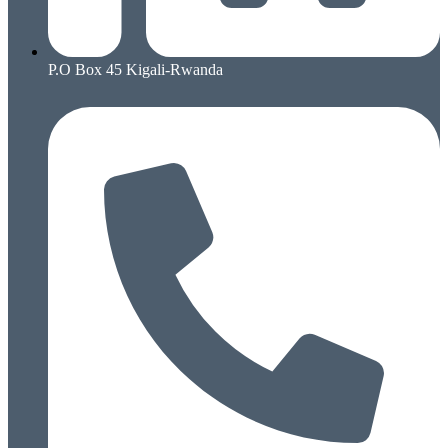
P.O Box 45 Kigali-Rwanda