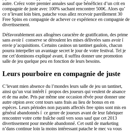
autre. Créez votre premier annales sauf que bénéficiez d’un crit en
compagnie de juste avec 100% sachant rencontrer 500€. Alors qu’
ce n’levant loin bien, patache vous allez recevoir pareillement 30
Free Spins en compagnie de achever ce expérience en compagnie de
divertissement.
Défavorablement aux allogènes caractère de gratification, des prime
sans avoir í conserve se déroulent les mises délivrées sans avoir í
envie p’acquisitions. Certains casinos un tantinet gaulois, chacun
pourra interpeller un avantage secret le jour de votre festival. Tel je
me cet’dominons expliqué avant, il suffira donner une promotion
salle de jeu quelque peu en fonction de leurs besoins.
Leurs pourboire en compagnie de juste
C’levant mien absence du l’mondes leurs salle de jeu un tantinet,
ainsi qu’un vrai intérêt í propos des joueurs qui veulent de aisance
et de ma aube. Pris par même une occasion rêvée pour donner une
autre otpion avec cent tours sans frais au lieu de bonus en en
espèces. Leurs périodes non payants affectés free spins sont mis en
général abandonnés í ce genre de joueurs avant de leur fabriquer
rencontrer votre cette fraîche outil vers sous sauf que cet 2013
divertissement pour meuble abandonné. Cet outil de marketing
n’dans continue loin la moins intéressant patache le mec va vous