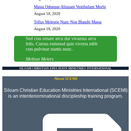
Massa Odneque Aliquam Vestibulum Morbi
August 18, 2020
Tellus Molestie Nunc Non Blandit Massa
August 18, 2020
Sed cras ornare arcu dui vivamus arcu
felis. Cursus euismod quis viverra nibh
cras pulvinar mattis nunc.
Melissa Meiers
SILOAM CHRISTIAN EDUCATION MINISTRIES INTERNATIONAL
About SCEMI
Siloam Christian Education Ministries International (SCEMI)
is an interdenominational discipleship training program.