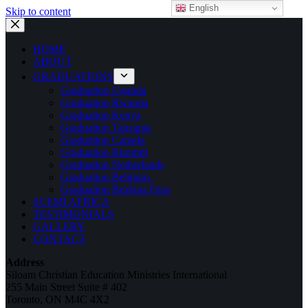
English
Skip to content
HOME
ABOUT
GRADUATIONS
Graduation Uganda
Graduation Rwanda
Graduation Kenya
Graduation Tanzania
Graduation Canada
Graduation Burundi
Graduation Netherlands
Graduation Belgium
Graduation Burkina Faso
SCEMI AFRICA
TESTIMONIALS
GALLERY
CONTACT
Address
Siloam Christian Education Ministries International
255 Main Street Suite # 402
Toronto, ON M4C 4X2