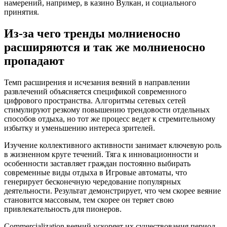
намерений, например, в казино Вулкан, и социального
принятия.
Из-за чего тренды молниеносно
расширяются и так же молниеносно
пропадают
Темп расширения и исчезания веяний в направлении
развлечений объясняется спецификой современного
цифрового пространства. Алгоритмы сетевых сетей
стимулируют резкому повышению трендовости отдельных
способов отдыха, но тот же процесс ведет к стремительному
избытку и уменьшению интереса зрителей.
Изучение коллективного активности занимает ключевую роль
в жизненном круге течений. Тяга к инновационности и
особенности заставляет граждан постоянно выбирать
современные виды отдыха в Игровые автоматы, что
генерирует бесконечную чередование популярных
деятельности. Результат демонстрирует, что чем скорее веяние
становится массовым, тем скорее он теряет свою
привлекательность для пионеров.
Commercialization веяний ускоряет их существования период.