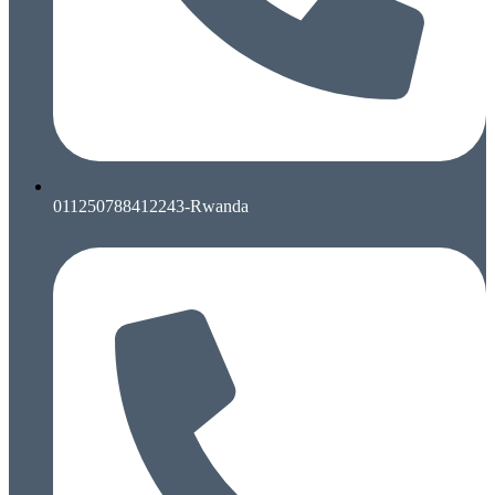
011250788412243-Rwanda