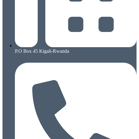
P.O Box 45 Kigali-Rwanda