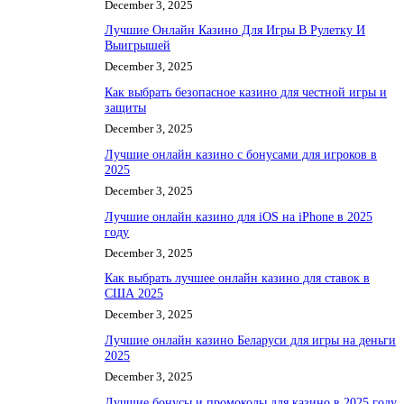
December 3, 2025
Лучшие Онлайн Казино Для Игры В Рулетку И
Выигрышей
December 3, 2025
Как выбрать безопасное казино для честной игры и
защиты
December 3, 2025
Лучшие онлайн казино с бонусами для игроков в
2025
December 3, 2025
Лучшие онлайн казино для iOS на iPhone в 2025
году
December 3, 2025
Как выбрать лучшее онлайн казино для ставок в
США 2025
December 3, 2025
Лучшие онлайн казино Беларуси для игры на деньги
2025
December 3, 2025
Лучшие бонусы и промокоды для казино в 2025 году