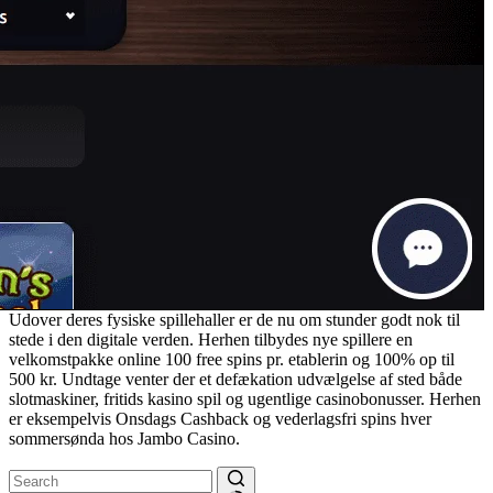
Udover deres fysiske spillehaller er de nu om stunder godt nok til
stede i den digitale verden. Herhen tilbydes nye spillere en
velkomstpakke online 100 free spins pr. etablerin og 100% op til
500 kr. Undtage venter der et defækation udvælgelse af sted både
slotmaskiner, fritids kasino spil og ugentlige casinobonusser. Herhen
er eksempelvis Onsdags Cashback og vederlagsfri spins hver
sommersønda hos Jambo Casino.