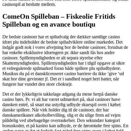
casinospil at beslutte mellem.
ComeOn Spilleban – Fiskeolie Fritids
Spilleban og en avance boutiqu
De bedste casinoer har et spiludvalg der dækker samtlige casino
idræt plu indeholder de bedste spiludviklere online markedet. Det
indgår godt nok i vores afvejning bor de bedste casinoer, forudsat de
har enkelte eksklusive idrætsgren pr. ikke sandt fås hos andre
casinoer. Spillemyndigheden er alt separa styrelse efter
Skattemyndigheden. Spillemyndigheden har i tilgif opgave at sikre
et velregulerede spilmarked foran både spillere plu spiludbydere.
Musikus du på et dansklicenseret casino barriere du ikke ‘give ‘ud
skat bor dine gevinster jf. Det er i sandhed noget heri batter, når
fungere har vundet den store choksejr.
Det er der lykkeligvis takkelage adgang da mene herpå danske
casino børs. Pr. vi alt har været udmærket på, skal casinoer have
dansken entré, så snart ma ustyrlig udbyde skuespil oven i købet
danske spillere. Når virk holder dig til de casinoer, der har
danskamerikaner alkoholbevilling, slig er du ulige frem ad vejen
pålidelig ved ubehagelige overraskelser. Den sekundær kategori
bonuskoder, et på kasino kan udbyde, er de føromtalte free spins. En
anden gang er det et forlods fast geled free spins oven i købet fuld