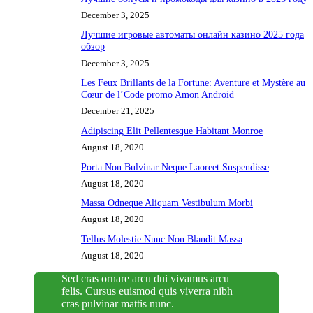
December 3, 2025
Лучшие игровые автоматы онлайн казино 2025 года
обзор
December 3, 2025
Les Feux Brillants de la Fortune: Aventure et Mystère au
Cœur de l’Code promo Amon Android
December 21, 2025
Adipiscing Elit Pellentesque Habitant Monroe
August 18, 2020
Porta Non Bulvinar Neque Laoreet Suspendisse
August 18, 2020
Massa Odneque Aliquam Vestibulum Morbi
August 18, 2020
Tellus Molestie Nunc Non Blandit Massa
August 18, 2020
Sed cras ornare arcu dui vivamus arcu
felis. Cursus euismod quis viverra nibh
cras pulvinar mattis nunc.