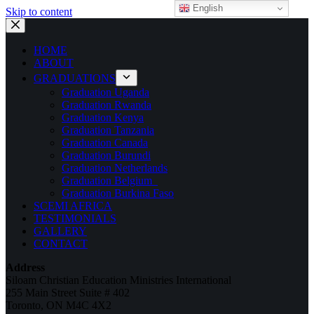
English
Skip to content
HOME
ABOUT
GRADUATIONS
Graduation Uganda
Graduation Rwanda
Graduation Kenya
Graduation Tanzania
Graduation Canada
Graduation Burundi
Graduation Netherlands
Graduation Belgium
Graduation Burkina Faso
SCEMI AFRICA
TESTIMONIALS
GALLERY
CONTACT
Address
Siloam Christian Education Ministries International
255 Main Street Suite # 402
Toronto, ON M4C 4X2