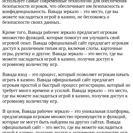
использует самые современные технологии для обеспечения
безопасности игроков, что обеспечивает им безопасность и
конфиденциальность. Вавада зеркало – это место, где вы
можете насладиться игрой в казино, не беспокоясь о
безопасности своих данных.
Кроме того, Вавада рабочее зеркало предлагает игрокам
множество функций, которые помогут им улучшить свой
игровой опыт. Вавада официальный сайт предлагает игрокам
доступ к различным типам игр, включая слоты, карточные
игры, рулетку и другие. Вавада зеркало – это место, где вы
можете насладиться игрой в казино, получив доступ к
огромному количеству игр.
Вавада вход – это процесс, который позволяет игрокам начать
играть в казино. Вавада официальный сайт предлагает
игрокам простой и быстрый процесс регистрации, который не
требует много времени и усилий. Вавада зеркало – это место,
где вы можете насладиться игрой в казино, получив доступ к
огромному количеству игр.
В целом, Вавада рабочее зеркало – это уникальная платформа,
предлагающая игрокам множество преимуществ и функций,
которые не могут быть найдены на других сайтах. Вавада
официальный сайт – это место, где вы можете насладиться
игрой в казино, получив доступ к огромному количеству игр.