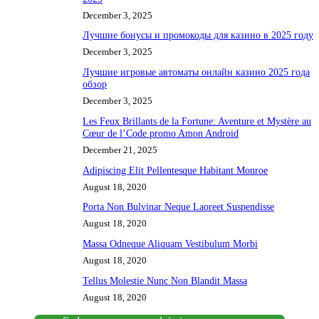
December 3, 2025
Лучшие бонусы и промокоды для казино в 2025 году
December 3, 2025
Лучшие игровые автоматы онлайн казино 2025 года
обзор
December 3, 2025
Les Feux Brillants de la Fortune: Aventure et Mystère au
Cœur de l’Code promo Amon Android
December 21, 2025
Adipiscing Elit Pellentesque Habitant Monroe
August 18, 2020
Porta Non Bulvinar Neque Laoreet Suspendisse
August 18, 2020
Massa Odneque Aliquam Vestibulum Morbi
August 18, 2020
Tellus Molestie Nunc Non Blandit Massa
August 18, 2020