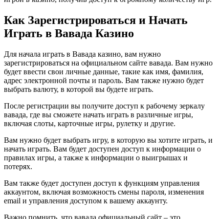
Как Зарегистрироваться и Начать
Играть в Вавада Казино
Для начала играть в Вавада казино, вам нужно
зарегистрироваться на официальном сайте вавада. Вам нужно
будет ввести свои личные данные, такие как имя, фамилия,
адрес электронной почты и пароль. Вам также нужно будет
выбрать валюту, в которой вы будете играть.
После регистрации вы получите доступ к рабочему зеркалу
вавада, где вы сможете начать играть в различные игры,
включая слоты, карточные игры, рулетку и другие.
Вам нужно будет выбрать игру, в которую вы хотите играть, и
начать играть. Вам будет доступен доступ к информации о
правилах игры, а также к информации о выигрышах и
потерях.
Вам также будет доступен доступ к функциям управления
аккаунтом, включая возможность смены пароля, изменения
email и управления доступом к вашему аккаунту.
Важно помнить, что вавада официальный сайт – это