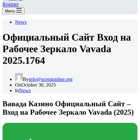
Register
Menu
News
Официальный Сайт Вход на
Рабочее Зеркало Vavada
2025.1764
By
info@scemionline.org
On
October 30, 2025
In
News
Вавада Казино Официальный Сайт –
Вход на Рабочее Зеркало Vavada (2025)