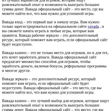
из лучших вариантов для игроков, которые ищут
развлекательный опыт и возможность выиграть большие
суммы денег. Вавада официальный сайт – это место, где вы
можете найти все, что вам нужно для успешной игры.
Вавада вход – это первый шаг к началу игры. Вам нужно
только зарегистрироваться на официальном сайте
vavada
, и
вы сможете начать играть в любые игры, которые вам
нравятся. Вавада рабочее зеркало – это дополнительный
ресурс, который поможет вам играть, если официальный сайт
будет недоступен.
Вавада казино – это не только место для игроков, но и для тех,
кто хочет заработать деньги. Вавада официальный сайт
предлагает множество способов для игроков, чтобы
заработать деньги, включая бонусы, реферальные программы
и многое другое.
Вавада зеркало – это дополнительный ресурс, который
поможет вам играть, если официальный сайт будет
недоступен. Вавада официальный сайт – это место, где вы
можете найти все, что вам нужно для успешной игры.
Вавада казино – это лучший выбор для игроков, которые ищут
развлекательный опыт и возможность выиграть большие
суммы денег. Вавада официальный сайт – это место, где вы