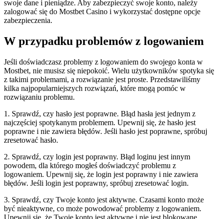
swoje dane i pieniądze. Aby zabezpieczyć swoje konto, należy
zalogować się do Mostbet Casino i wykorzystać dostępne opcje
zabezpieczenia.
W przypadku problemów z logowaniem
Jeśli doświadczasz problemy z logowaniem do swojego konta w
Mostbet, nie musisz się niepokoić. Wielu użytkowników spotyka się
z takimi problemami, a rozwiązanie jest proste. Przedstawiliśmy
kilka najpopularniejszych rozwiązań, które mogą pomóc w
rozwiązaniu problemu.
1. Sprawdź, czy hasło jest poprawne. Błąd hasła jest jednym z
najczęściej spotykanym problemem. Upewnij się, że hasło jest
poprawne i nie zawiera błędów. Jeśli hasło jest poprawne, spróbuj
zresetować hasło.
2. Sprawdź, czy login jest poprawny. Błąd loginu jest innym
powodem, dla którego mogłeś doświadczyć problemu z
logowaniem. Upewnij się, że login jest poprawny i nie zawiera
błędów. Jeśli login jest poprawny, spróbuj zresetować login.
3. Sprawdź, czy Twoje konto jest aktywne. Czasami konto może
być nieaktywne, co może powodować problemy z logowaniem.
Upewnij się, że Twoje konto jest aktywne i nie jest blokowane.