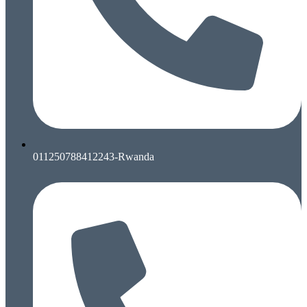
011250788412243-Rwanda