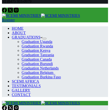
+1 (647) 303-0979
Register
HOME
ABOUT
GRADUATIONS
Graduation Uganda
Graduation Rwanda
Graduation Kenya
Graduation Tanzania
Graduation Canada
Graduation Burundi
Graduation Netherlands
Graduation Belgium
Graduation Burkina Faso
SCEMI AFRICA
TESTIMONIALS
GALLERY
CONTACT