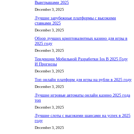
Выигрышами 2025
December 3, 2025
Лучшие зарубежные платформы с высокими
ставками 2025
December 3, 2025
Обзор лучших криптовалютных казино для игры в
2025 году
December 3, 2025
Тенденции Мобильной Разработки Ios В 2025 Году
И Прогнозы
December 3, 2025
Топ онлайн платформ для игры на рубли в 2025 году
December 3, 2025
Лучшие игровые автоматы онлайн казино 2025 года
топ
December 3, 2025
Лучшие слоты с высокими шансами на успех в 2025
году
December 3, 2025