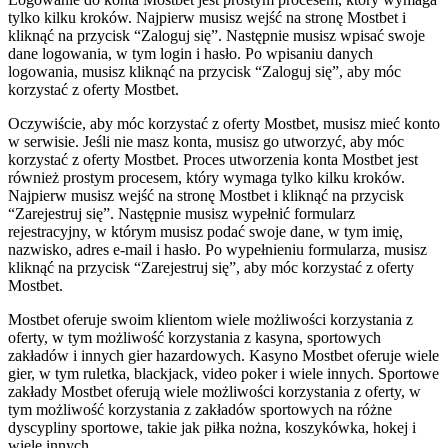
tylko kilku kroków. Najpierw musisz wejść na stronę Mostbet i
kliknąć na przycisk “Zaloguj się”. Następnie musisz wpisać swoje
dane logowania, w tym login i hasło. Po wpisaniu danych
logowania, musisz kliknąć na przycisk “Zaloguj się”, aby móc
korzystać z oferty Mostbet.
Oczywiście, aby móc korzystać z oferty Mostbet, musisz mieć konto
w serwisie. Jeśli nie masz konta, musisz go utworzyć, aby móc
korzystać z oferty Mostbet. Proces utworzenia konta Mostbet jest
również prostym procesem, który wymaga tylko kilku kroków.
Najpierw musisz wejść na stronę Mostbet i kliknąć na przycisk
“Zarejestruj się”. Następnie musisz wypełnić formularz
rejestracyjny, w którym musisz podać swoje dane, w tym imię,
nazwisko, adres e-mail i hasło. Po wypełnieniu formularza, musisz
kliknąć na przycisk “Zarejestruj się”, aby móc korzystać z oferty
Mostbet.
Mostbet oferuje swoim klientom wiele możliwości korzystania z
oferty, w tym możliwość korzystania z kasyna, sportowych
zakładów i innych gier hazardowych. Kasyno Mostbet oferuje wiele
gier, w tym ruletka, blackjack, video poker i wiele innych. Sportowe
zakłady Mostbet oferują wiele możliwości korzystania z oferty, w
tym możliwość korzystania z zakładów sportowych na różne
dyscypliny sportowe, takie jak piłka nożna, koszykówka, hokej i
wiele innych.