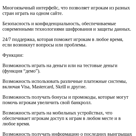
Многоязычный интерфейс, что позволяет игрокам из разных
стран играть на одном сайте.
Безопасность и конфиденциальность, обеспечиваемые
современными технологиями шифрования и защиты данных.
24/7 поддержка, которая поможет игрокам в любое время,
если возникнут вопросы или проблемы.
Функции:
Возможность играть на деньги или на тестовые деньги
(функция “демо”).
Возможность использовать различные платежные системы,
включая Visa, Mastercard, Skrill и другие.
Возможность получать бонусы и промокоды, которые могут
помочь игрокам увеличить свой банкролл.
Возможность играть на мобильных устройствах, что
обеспечивает игрокам доступ к играм в любом месте и в
любое время.
Возможность получать информацию о последних выигрышах