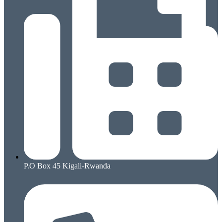
P.O Box 45 Kigali-Rwanda