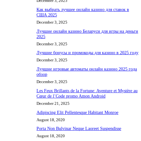
December 3, 2025
Как выбрать лучшее онлайн казино для ставок в
США 2025
December 3, 2025
Лучшие онлайн казино Беларуси для игры на деньги
2025
December 3, 2025
Лучшие бонусы и промокоды для казино в 2025 году
December 3, 2025
Лучшие игровые автоматы онлайн казино 2025 года
обзор
December 3, 2025
Les Feux Brillants de la Fortune: Aventure et Mystère au
Cœur de l’Code promo Amon Android
December 21, 2025
Adipiscing Elit Pellentesque Habitant Monroe
August 18, 2020
Porta Non Bulvinar Neque Laoreet Suspendisse
August 18, 2020