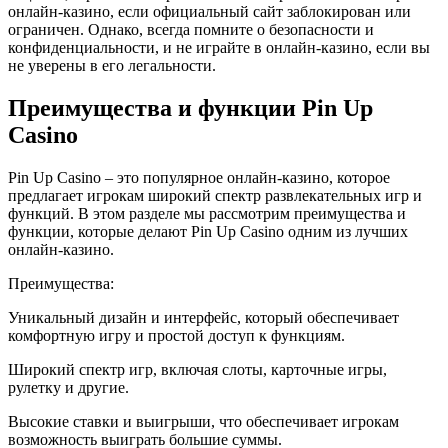
онлайн-казино, если официальный сайт заблокирован или
ограничен. Однако, всегда помните о безопасности и
конфиденциальности, и не играйте в онлайн-казино, если вы
не уверены в его легальности.
Преимущества и функции Pin Up
Casino
Pin Up Casino – это популярное онлайн-казино, которое
предлагает игрокам широкий спектр развлекательных игр и
функций. В этом разделе мы рассмотрим преимущества и
функции, которые делают Pin Up Casino одним из лучших
онлайн-казино.
Преимущества:
Уникальный дизайн и интерфейс, который обеспечивает
комфортную игру и простой доступ к функциям.
Широкий спектр игр, включая слоты, карточные игры,
рулетку и другие.
Высокие ставки и выигрыши, что обеспечивает игрокам
возможность выиграть большие суммы.