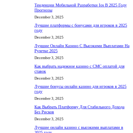
Тенденции Мобильной Разработки Ios В 2025 Году
Прогнозы
December 3, 2025
Лучшие платформы с бонусами для игроков в 2025
году
December 3, 2025
Лучшие Онлайн Казино С Высокими Выплатами На
Рулетке 2025
December 3, 2025
Как выбрать надежное казино с СМС оплатой для
ставок
December 3, 2025
Лучшие бонусы онлайн казино для игроков в 2025
году
December 3, 2025
Как Выбрать Платформу Для Стабильного Дохода
Без Рисков
December 3, 2025
Лучшие онлайн казино с высокими выплатами в
2025 году