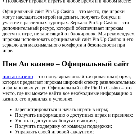
• Позволяет игрокам играть в любое время и в любом месте;
Официальный сайт Pin Up Casino – это место, где игроки
могут насладиться игрой на деньги, получать бонусы и
участие в различных турнирах. Зеркало Pin Up Casino – это
дополнительный ресурс, который обеспечивает игрокам
доступ к игре, не зависящий от блокировок. Мы рекомендуем
игрокам использовать официальный сайт Pin Up Casino и его
зеркало для максимального комфорта и безопасности при
игре.
Пин Ап казино – Официальный сайт
пин ап казино
– это популярная онлайн-игровая платформа,
которая предлагает игрокам широкий спектр развлекательных
и финансовых услуг. Официальный сайт Pin Up Casino – это
место, где вы можете найти все необходимые информацию о
казино, его правилах и условиях.
Зарегистрироваться и начать играть в игры;
Получить информацию о доступных играх и правилах;
Узнать о доступных бонусах и акциях;
Получить поддержку от команды поддержки;
Управлять своей игровой аккаунтом;