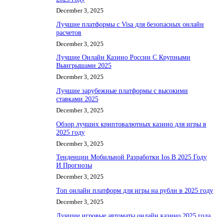
December 3, 2025
Лучшие платформы с Visa для безопасных онлайн
расчетов
December 3, 2025
Лучшие Онлайн Казино России С Крупными
Выигрышами 2025
December 3, 2025
Лучшие зарубежные платформы с высокими
ставками 2025
December 3, 2025
Обзор лучших криптовалютных казино для игры в
2025 году
December 3, 2025
Тенденции Мобильной Разработки Ios В 2025 Году
И Прогнозы
December 3, 2025
Топ онлайн платформ для игры на рубли в 2025 году
December 3, 2025
Лучшие игровые автоматы онлайн казино 2025 года