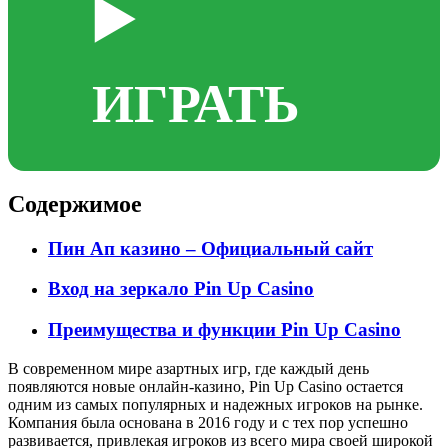
▶️
ИГРАТЬ
Содержимое
Пин Ап казино – Официальный сайт
Вход на зеркало Pin Up Casino
Преимущества и функции Pin Up Casino
В современном мире азартных игр, где каждый день
появляются новые онлайн-казино, Pin Up Casino остается
одним из самых популярных и надежных игроков на рынке.
Компания была основана в 2016 году и с тех пор успешно
развивается, привлекая игроков из всего мира своей широкой