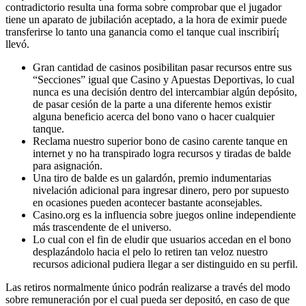
contradictorio resulta una forma sobre comprobar que el jugador
tiene un aparato de jubilación aceptado, a la hora de eximir puede
transferirse lo tanto una ganancia como el tanque cual inscribirí¡
llevó.
Gran cantidad de casinos posibilitan pasar recursos entre sus
“Secciones” igual que Casino y Apuestas Deportivas, lo cual
nunca es una decisión dentro del intercambiar algún depósito,
de pasar cesión de la parte a una diferente hemos existir
alguna beneficio acerca del bono vano o hacer cualquier
tanque.
Reclama nuestro superior bono de casino carente tanque en
internet y no ha transpirado logra recursos y tiradas de balde
para asignación.
Una tiro de balde es un galardón, premio indumentarias
nivelación adicional para ingresar dinero, pero por supuesto
en ocasiones pueden acontecer bastante aconsejables.
Casino.org es la influencia sobre juegos online independiente
más trascendente de el universo.
Lo cual con el fin de eludir que usuarios accedan en el bono
desplazándolo hacia el pelo lo retiren tan veloz nuestro
recursos adicional pudiera llegar a ser distinguido en su perfil.
Las retiros normalmente único podrán realizarse a través del modo
sobre remuneración por el cual pueda ser depositó, en caso de que