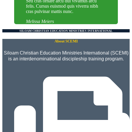
Sed cras ornare arcu dui vivamus arcu
felis. Cursus euismod quis viverra nibh
cras pulvinar mattis nunc.
Melissa Meiers
SILOAM CHRISTIAN EDUCATION MINISTRIES INTERNATIONAL
About SCEMI
Siloam Christian Education Ministries International (SCEMI)
is an interdenominational discipleship training program.