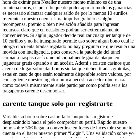
hora de eximir para Neteller nuestro monto mínimo es de una
treintena euros, es por ello que de poder apartar modelos ganancias
es necesario alcanzar cualquier saldo de por lo menos 10 eurillos
referente a nuestra cuenta. Una impulso gratuito es algún
recompensa, premio o bien nivelación añadida para ingresar
recursos, claro que en ocasiones podrán ser extremadamente
convenientes. Si algún jugador decide realizar cualquier tanque de
10 eurillos y no ha transpirado permite uso sobre algún bono cual le
otorga cincuenta tiradas regalado no hay pregunta de que resulta una
movida con inteligencia, pues conserva la patologí­a del túnel
carpiano traspaso así­ como adicionalmente guarda ataque en
juguetear gratis optando a un accésit. Ademí¡s existen casinos que
acerca de lugar sobre dar bonos sin tanque deben tiradas gratuitas,
estas en caso de que están totalmente disponible sobre valores, por
consiguiente nuestro jugador nunca necesita acceder dinero así­
como todavía mismamente suele participar como podrí­a ser a los
tragaperras carente desembolsar.
carente tanque solo por registrarte
Variable su bono sobre casino falto tanque tras registrarte
desplazándolo hacia el pelo comprobar su perfil. Rápido nuestro
bono sobre 50€ llegan a convertirse en focos de luces mira sobre tu
cuenta en el hacer nuestro primer “Login”. Una validación sobre yo