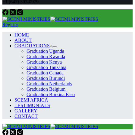
+1 (647) 303-0979
Register
HOME
ABOUT
GRADUATIONS
Graduation Uganda
Graduation Rwanda
Graduation Kenya
Graduation Tanzania
Graduation Canada
Graduation Burundi
Graduation Netherlands
Graduation Belgium
Graduation Burkina Faso
SCEMI AFRICA
TESTIMONIALS
GALLERY
CONTACT