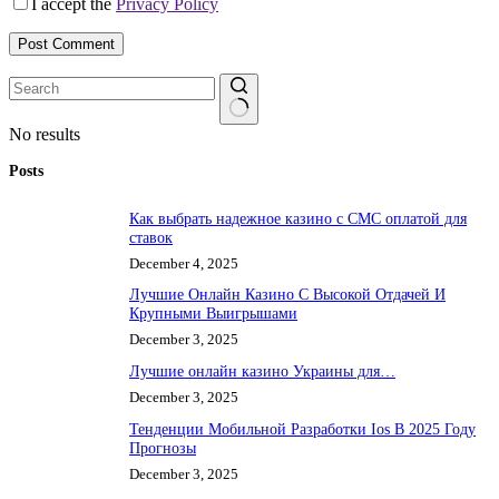
I accept the
Privacy Policy
Post Comment
No results
Posts
Как выбрать надежное казино с СМС оплатой для
ставок
December 4, 2025
Лучшие Онлайн Казино С Высокой Отдачей И
Крупными Выигрышами
December 3, 2025
Лучшие онлайн казино Украины для…
December 3, 2025
Тенденции Мобильной Разработки Ios В 2025 Году
Прогнозы
December 3, 2025