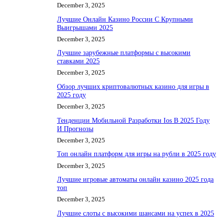
December 3, 2025
Лучшие Онлайн Казино России С Крупными
Выигрышами 2025
December 3, 2025
Лучшие зарубежные платформы с высокими
ставками 2025
December 3, 2025
Обзор лучших криптовалютных казино для игры в
2025 году
December 3, 2025
Тенденции Мобильной Разработки Ios В 2025 Году
И Прогнозы
December 3, 2025
Топ онлайн платформ для игры на рубли в 2025 году
December 3, 2025
Лучшие игровые автоматы онлайн казино 2025 года
топ
December 3, 2025
Лучшие слоты с высокими шансами на успех в 2025