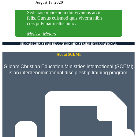
August 18, 2020
Sed cras ornare arcu dui vivamus arcu
felis. Cursus euismod quis viverra nibh
cras pulvinar mattis nunc.
Melissa Meiers
SILOAM CHRISTIAN EDUCATION MINISTRIES INTERNATIONAL
About SCEMI
Siloam Christian Education Ministries International (SCEMI)
is an interdenominational discipleship training program.