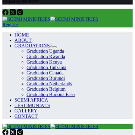
+1 (647) 303-0979
Register
HOME
ABOUT
GRADUATIONS
Graduation Uganda
Graduation Rwanda
Graduation Kenya
Graduation Tanzania
Graduation Canada
Graduation Burundi
Graduation Netherlands
Graduation Belgium
Graduation Burkina Faso
SCEMI AFRICA
TESTIMONIALS
GALLERY
CONTACT