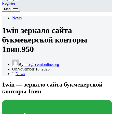
Register
Menu
News
1win зеркало сайта
букмекерской конторы
1вин.950
By
info@scemionline.org
On
November 16, 2025
In
News
1win — зеркало сайта букмекерской
конторы 1вин