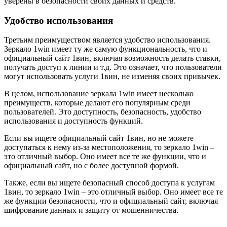
уверены в безопасности своих данных и средств.
Удобство использования
Третьим преимуществом является удобство использования.
Зеркало 1win имеет ту же самую функциональность, что и
официальный сайт 1вин, включая возможность делать ставки,
получать доступ к линии и т.д. Это означает, что пользователи
могут использовать услуги 1вин, не изменяя своих привычек.
В целом, использование зеркала 1win имеет несколько
преимуществ, которые делают его популярным среди
пользователей. Это доступность, безопасность, удобство
использования и доступность функций.
Если вы ищете официальный сайт 1вин, но не можете
доступаться к нему из-за местоположения, то зеркало 1win –
это отличный выбор. Оно имеет все те же функции, что и
официальный сайт, но с более доступной формой.
Также, если вы ищете безопасный способ доступа к услугам
1вин, то зеркало 1win – это отличный выбор. Оно имеет все те
же функции безопасности, что и официальный сайт, включая
шифрование данных и защиту от мошенничества.