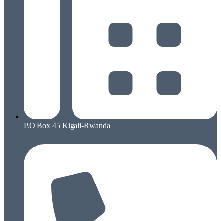
P.O Box 45 Kigali-Rwanda