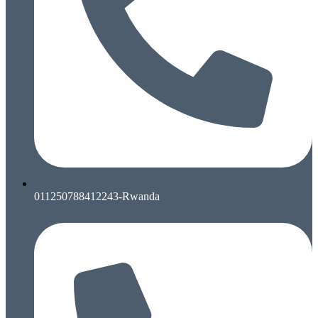
011250788412243-Rwanda